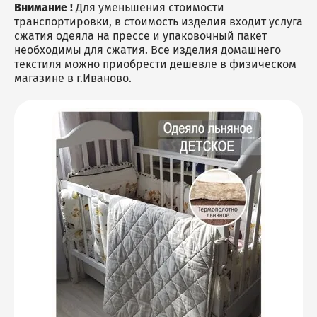
Мешки джутовые
Внимание !
Для уменьшения стоимости
Аксессуары для бани
Скатерти
транспортировки, в стоимость изделия входит услуга
Чехлы на куллер
сжатия одеяла на прессе и упаковочный пакет
Наволочки
Декоративные корзины
необходимы для сжатия. Все изделия домашнего
Коврики для ног
Салфетки, плейсметы
текстиля можно приобрести дешевле в физическом
Подушки
магазине в г.Иваново.
Фартуки / Наборы с
фартуками