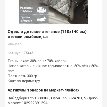
Одеяло детское стеганое (110х140 см)
стежки ромбами, шт
Иваново
Артикул:
175448
Ткань чехла: 30% лён / 70% хлопок
Наполнитель: льняное термополотно, 50% лён / 50%
пэф
Плотность 300 гр
Кант по периметру.
Артикулы товаров на маркет-плейсах
Вайлдбериз 221830306, Озон 1525324701, Яндекс-
маркет 102922391294