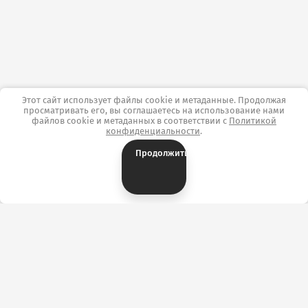
Этот сайт использует файлы cookie и метаданные. Продолжая
просматривать его, вы соглашаетесь на использование нами
файлов cookie и метаданных в соответствии с
Политикой
конфиденциальности
.
Продолжить
Контакты
ОТК «ТекстильПрофи-Иваново» г. Иваново,
ул.Сосновая, д.1, корпус А, павильон А3144/3169.