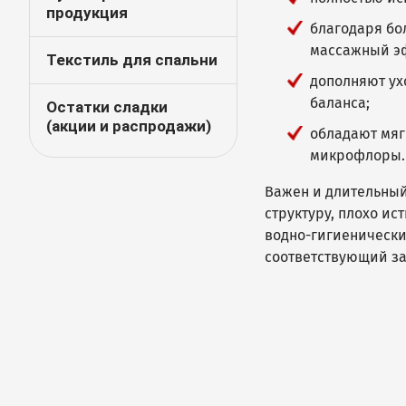
продукция
благодаря бо
массажный э
Текстиль для спальни
дополняют ух
баланса;
Остатки сладки
(акции и распродажи)
обладают мяг
микрофлоры.
Важен и длительный
структуру, плохо ис
водно-гигиенически
соответствующий за