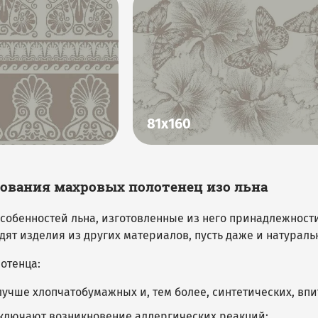
81х160
ования махровых полотенец изо льна
особенностей льна, изготовленные из него принадлежност
дят изделия из других материалов, пусть даже и натураль
отенца:
лучше хлопчатобумажных и, тем более, синтетических, впи
ключают возникновение аллергических реакций;