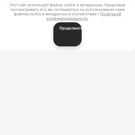
Этот сайт использует файлы cookie и метаданные. Продолжая
просматривать его, вы соглашаетесь на использование нами
файлов cookie и метаданных в соответствии с
Политикой
конфиденциальности
.
Продолжить
Контакты
ОТК «ТекстильПрофи-Иваново» г. Иваново,
ул.Сосновая, д.1, корпус А, павильон А3144/3169.
+7 (902) 746-37-28
Ткани: Розничный отдел
+7 (4932) 34-50-82
Ткани: Оптовый отдел