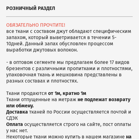
Мешки джутовые
Аксессуары для бани
Скатерти
РОЗНИЧНЫЙ РАЗДЕЛ
Чехлы на куллер
Наволочки
Декоративные корзины
Коврики для ног
Салфетки, плейсметы
ОБЯЗАТЕЛЬНО ПРОЧТИТЕ!
все ткани с составом джут обладают специфическим
Подушки
запахом, который выветривается в течении 5-
Фартуки / Наборы с
10дней. Данный запах обусловлен процессом
фартуками
выработки джутовых волокон.
- в оптовом сегменте мы предлагаем более 17 видов
брезентов с различными пропитками и плотностями,
упаковочная ткань и мешковина представлены в
разных составах и плотностях.
Ткани продаются
от 1м, кратно 1м
Ткани отпущенные на метраж
не подлежат возврату
или обмену.
Доставка
тканей по России осуществляется почтой и
СДЭК
Оплата
осуществляется строго на сайте, пост оплаты
у нас нет.
Некоторые ткани можно купить в нашем магазине
на