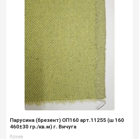
Парусина (брезент) ОП160 арт.11255 (ш 160
460±30 гр./кв.м) г. Вичуга
Кохма