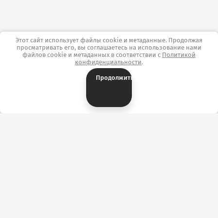
Этот сайт использует файлы cookie и метаданные. Продолжая
просматривать его, вы соглашаетесь на использование нами
файлов cookie и метаданных в соответствии с
Политикой
конфиденциальности
.
Продолжить
Контакты
ОТК «ТекстильПрофи-Иваново» г. Иваново,
ул.Сосновая, д.1, корпус А, павильон А3144/3169.
+7 (902) 746-37-28