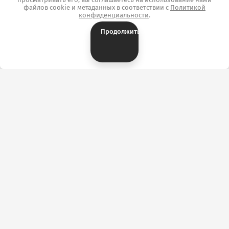
файлов cookie и метаданных в соответствии с
Политикой
конфиденциальности
.
Продолжить
Контакты
ОТК «ТекстильПрофи-Иваново» г. Иваново,
ул.Сосновая, д.1, корпус А, павильон А3144/3169.
+7 (902) 746-37-28
Ткани: Розничный отдел
+7 (4932) 34-50-82
Ткани: Оптовый отдел
+7 (910) 682-21-60