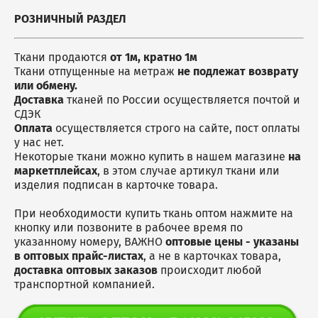
Мешки джутовые
Аксессуары для бани
Скатерти
РОЗНИЧНЫЙ РАЗДЕЛ
Чехлы на куллер
Наволочки
Декоративные корзины
Коврики для ног
Салфетки, плейсметы
Ткани продаются
от 1м, кратно 1м
Ткани отпущенные на метраж
не подлежат возврату
Подушки
или обмену.
Фартуки / Наборы с
Доставка
тканей по России осуществляется почтой и
фартуками
СДЭК
Оплата
осуществляется строго на сайте, пост оплаты
у нас нет.
Некоторые ткани можно купить в нашем магазине
на
маркетплейсах
, в этом случае артикул ткани или
изделия подписан в карточке товара.
При необходимости купить ткань оптом нажмите на
кнопку или позвоните в рабочее время по
указанному номеру, ВАЖНО
оптовые цены - указаны
в оптовых прайс-листах
, а не в карточках товара,
доставка оптовых заказов
происходит любой
транспортной компанией.