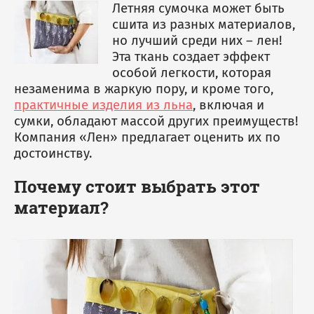
Мешки джутовые
Летняя сумочка может быть
Аксессуары для бани
Скатерти
сшита из разных материалов,
Чехлы на куллер
Наволочки
но лучший среди них – лен!
Декоративные корзины
Коврики для ног
Салфетки, плейсметы
Эта ткань создает эффект
особой легкости, которая
Подушки
незаменима в жаркую пору, и кроме того,
Фартуки / Наборы с
практичные изделия из льна
, включая и
фартуками
сумки, обладают массой других преимуществ!
Компания «Лен» предлагает оценить их по
достоинству.
Почему стоит выбрать этот
материал?