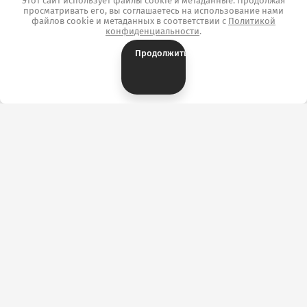
Этот сайт использует файлы cookie и метаданные. Продолжая
просматривать его, вы соглашаетесь на использование нами
файлов cookie и метаданных в соответствии с
Политикой
конфиденциальности
.
Продолжить
Контакты
ОТК «ТекстильПрофи-Иваново» г. Иваново,
ул.Сосновая, д.1, корпус А, павильон А3144/3169.
+7 (902) 746-37-28
Ткани: Розничный отдел
+7 (4932) 34-50-82
Ткани: Оптовый отдел