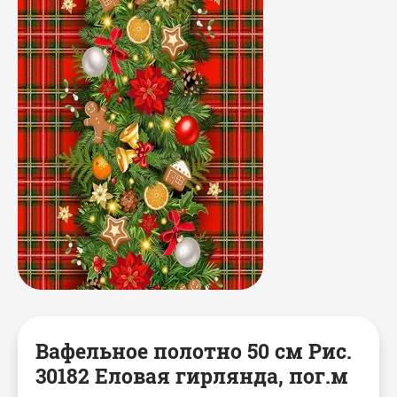
Мешки джутовые
Аксессуары для бани
Скатерти
Чехлы на куллер
Наволочки
Декоративные корзины
Коврики для ног
Салфетки, плейсметы
Подушки
Фартуки / Наборы с
фартуками
Вафельное полотно 50 см Рис.
30182 Еловая гирлянда, пог.м