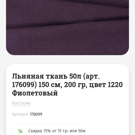
Мешки джутовые
Аксессуары для бани
Скатерти
Чехлы на куллер
Наволочки
Декоративные корзины
Коврики для ног
Салфетки, плейсметы
Подушки
Фартуки / Наборы с
фартуками
Льняная ткань 50л (арт.
176099) 150 см, 200 гр, цвет 1220
Фиолетовый
Кострома
Артикул:
176099
Скидка 15% от 15 т.р. или 50м