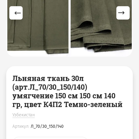
Мешки джутовые
Аксессуары для бани
Скатерти
Чехлы на куллер
Наволочки
Декоративные корзины
Коврики для ног
Салфетки, плейсметы
Подушки
Фартуки / Наборы с
фартуками
Льняная ткань 30л
(арт.Л_70/30_150/140)
умягчение 150 см 150 см 140
гр, цвет К4П2 Темно-зеленый
Узбекистан
Артикул:
Л_70/30_150/140