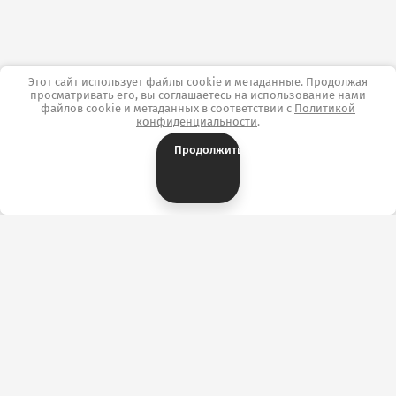
Этот сайт использует файлы cookie и метаданные. Продолжая
просматривать его, вы соглашаетесь на использование нами
файлов cookie и метаданных в соответствии с
Политикой
конфиденциальности
.
Продолжить
Контакты
ОТК «ТекстильПрофи-Иваново» г. Иваново,
ул.Сосновая, д.1, корпус А, павильон А3144/3169.
+7 (902) 746-37-28