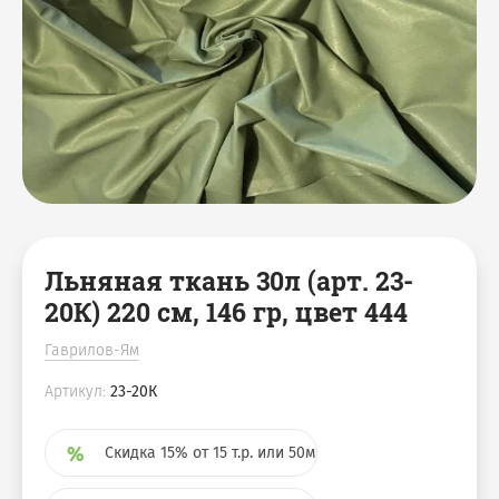
Мешки джутовые
Аксессуары для бани
Скатерти
Чехлы на куллер
Наволочки
Декоративные корзины
Коврики для ног
Салфетки, плейсметы
Подушки
Фартуки / Наборы с
фартуками
Льняная ткань 30л (арт. 23-
20К) 220 см, 146 гр, цвет 444
Гаврилов-Ям
Артикул:
23-20К
Скидка 15% от 15 т.р. или 50м