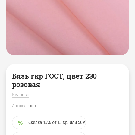
Мешки джутовые
Аксессуары для бани
Скатерти
Чехлы на куллер
Наволочки
Декоративные корзины
Коврики для ног
Салфетки, плейсметы
Подушки
Фартуки / Наборы с
фартуками
Бязь гкр ГОСТ, цвет 230
розовая
Иваново
Артикул:
нет
Скидка 15% от 15 т.р. или 50м