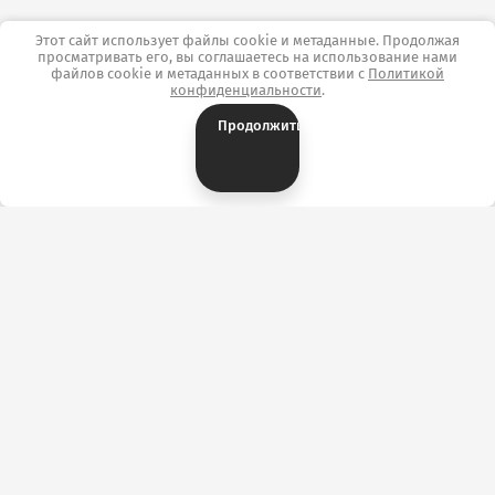
Этот сайт использует файлы cookie и метаданные. Продолжая
просматривать его, вы соглашаетесь на использование нами
файлов cookie и метаданных в соответствии с
Политикой
конфиденциальности
.
Продолжить
Контакты
ОТК «ТекстильПрофи-Иваново» г. Иваново,
ул.Сосновая, д.1, корпус А, павильон А3144/3169.
+7 (902) 746-37-28
Ткани: Розничный отдел
+7 (4932) 34-50-82