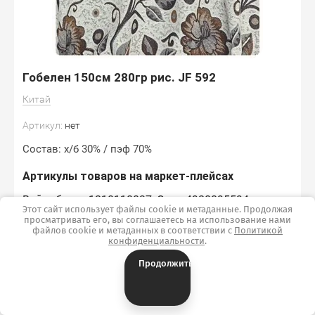
Гобелен 150см 280гр рис. JF 592
Китай
Артикул:
нет
Состав: х/б 30% / пэф 70%
Артикулы товаров на маркет-плейсах
Вайлдбериз 1218110037, Озон 4920095594,
Этот сайт использует файлы cookie и метаданные. Продолжая
Яндекс-маркет 5901425697
просматривать его, вы соглашаетесь на использование нами
файлов cookie и метаданных в соответствии с
Политикой
Добавить к сравнению
конфиденциальности
.
Продолжить
Скидка 15% от 15 т.р. или 50м
Скидка 10% от 10т.р. или 30м