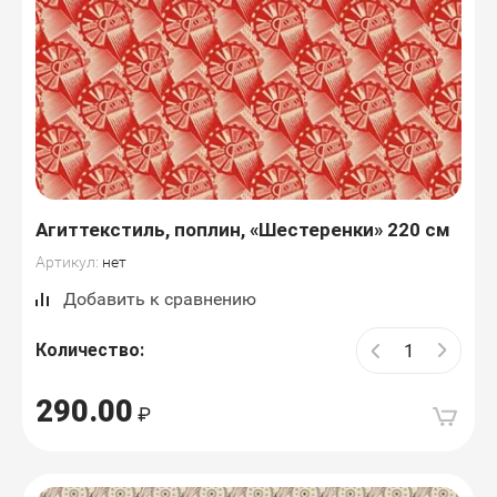
Агиттекстиль, поплин, «Шестеренки» 220 см
Артикул:
нет
Добавить к сравнению
Количество:
290.00