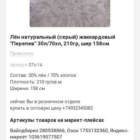
Лён натуральный (серый) жаккардовый
"Перепев" 30л/70хл, 210гр, шир 158см
Приволжск
Артикул:
07с-14
Состав: 30% лён / 70% хлопок
Плотность: 210 гр/кв.м.
Ширина: 158 см
сейчас Вы в розничном отделе
купить в оптовую цену +74932345082
Артикулы товаров на маркет-плейсах
Вайлдбериз 280538866, Озон 1753132360, Яндекс-
маркет 103619077507