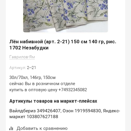
Лён набивной (арт. 2-21) 150 см 140 гр, рис.
1702 Незабудки
Гаврилов-Ям
Артикул:
2--21
30л/70хл, 146гр, 150см
сейчас Вы в розничном отделе
купить в оптовую цену +74932345082
Артикулы товаров на маркет-плейсах
Вайлдбериз 349426407, Озон 1919594830, Яндекс-
маркет 103807627188
Добавить к сравнению