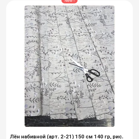
Мешки джутовые
New !
Аксессуары для бани
Скатерти
Чехлы на куллер
Наволочки
Декоративные корзины
Коврики для ног
Салфетки, плейсметы
Подушки
Фартуки / Наборы с
фартуками
Лён набивной (арт. 2-21) 150 см 140 гр, рис.