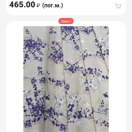
465.00
(пог.м.)
New !