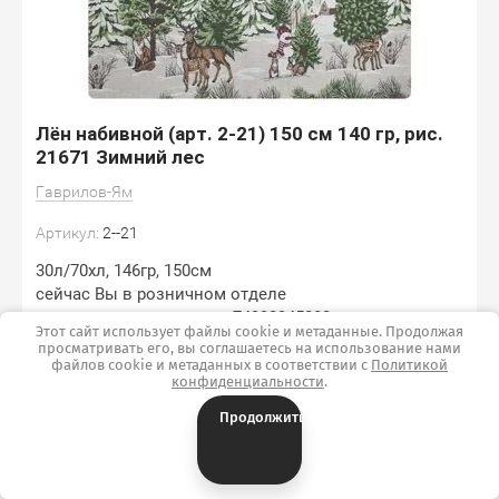
Лён набивной (арт. 2-21) 150 см 140 гр, рис.
21671 Зимний лес
Гаврилов-Ям
Артикул:
2--21
30л/70хл, 146гр, 150см
сейчас Вы в розничном отделе
купить в оптовую цену +74932345082
Этот сайт использует файлы cookie и метаданные. Продолжая
просматривать его, вы соглашаетесь на использование нами
Артикулы товаров на маркет-плейсах
файлов cookie и метаданных в соответствии с
Политикой
конфиденциальности
.
Вайлдбериз 302477233, Озон 1787319249, Яндекс-
маркет 103693485637
Продолжить
Добавить к сравнению