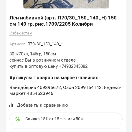
Лён набивной (арт. Л70/30_150_140_Н) 150
см 140 гр, рис.1709/2205 Колибри
Узбекистан
Артикул:
Л70/30_150_140_Н
30л/70хл, 146гр, 150см
сейчас Вы в розничном отделе
купить в оптовую цену +74932345082
Артикулы товаров на маркет-плейсах
Вайлдбериз 409896672, Озон 2099164143, Яндекс-
маркет 4354523946
Добавить к сравнению
Скидка 15% от 15 т.р. или 50м