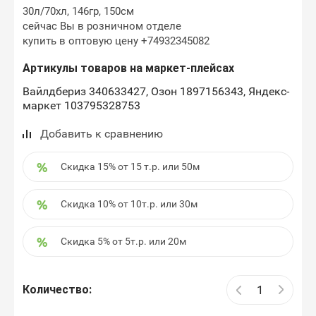
30л/70хл, 146гр, 150см
сейчас Вы в розничном отделе
купить в оптовую цену +74932345082
Артикулы товаров на маркет-плейсах
Вайлдбериз 340633427, Озон 1897156343, Яндекс-
маркет 103795328753
Добавить к сравнению
Скидка 15% от 15 т.р. или 50м
Скидка 10% от 10т.р. или 30м
Скидка 5% от 5т.р. или 20м
Количество: